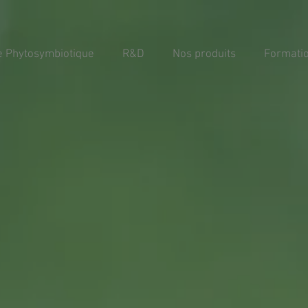
ie Phytosymbiotique
R&D
Nos produits
Formati