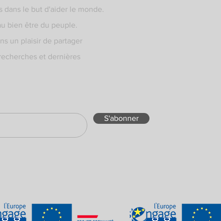
s dans le but d'aider le monde.
au bien être du peuple.
s un plaisir de partager
recherches et dernières
S'abonner