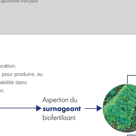
 agronome française
ration.
 pour produire, au
tabilité dans
n.