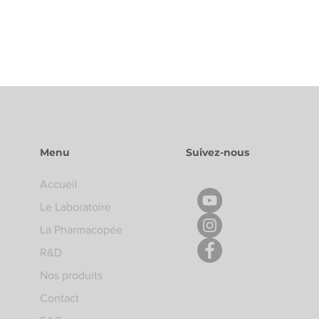
Menu
Suivez-nous
Accueil
Le Laboratoire
La Pharmacopée
R&D
Nos produits
Contact