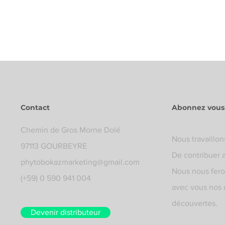
Contact
Abonnez vous 
Chemin de Gros Morne Dolé
Nous travaillon
97113 GOURBEYRE
De contribuer 
phytobokazmarketing@gmail.com
Nous nous feron
(+59) 0 590 941 004
avec vous nos 
découvertes.
Devenir distributeur