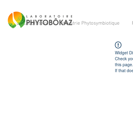
Le Laboratoire
Industrie Phytosymbiotique
Widget Di
Check you
this page
If that do